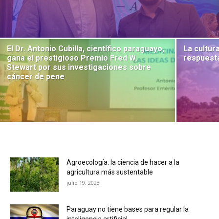
El Dr. Antonio Cubilla, científico paraguayo,
La cultur
gana el prestigioso Premio Fred W.
respuesta
Stewart por sus investigaciones sobre
cáncer de pene
Agroecología: la ciencia de hacer a la
agricultura más sustentable
julio 19, 2023
Paraguay no tiene bases para regular la
inteligencia artificial