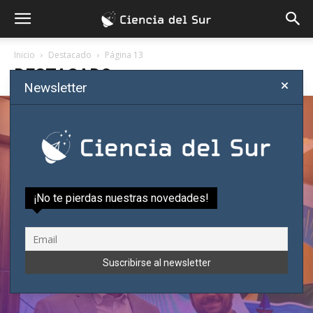
Inicio
Destacado
Página 13
DESTACADO
Newsletter
Matemático paraguayo gana
importante premio científico en el
Brasil
Ciencia del Sur
-
agosto 6, 2026
¡No te pierdas nuestras novedades!