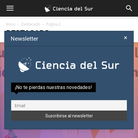
Inicio
Destacado
Página 2
DESTACADO
Newsletter
Curso de introducción a la lógica y
filosofía de la ciencia
Ciencia del Sur
-
septiembre 6, 2022
¡No te pierdas nuestras novedades!