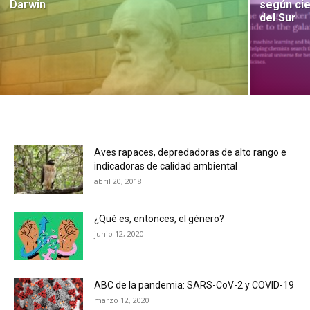
Darwin
según cie
del Sur
Aves rapaces, depredadoras de alto rango e
indicadoras de calidad ambiental
abril 20, 2018
¿Qué es, entonces, el género?
junio 12, 2020
ABC de la pandemia: SARS-CoV-2 y COVID-19
marzo 12, 2020