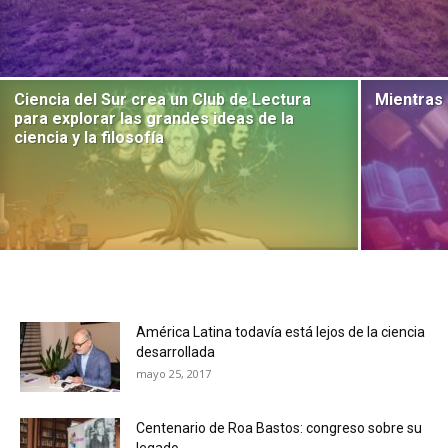
Ciencia del Sur crea un Club de Lectura
Mientras 
para explorar las grandes ideas de la
ciencia y la filosofía
América Latina todavía está lejos de la ciencia
desarrollada
mayo 25, 2017
Centenario de Roa Bastos: congreso sobre su
legado