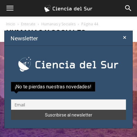
Inicio
Enterate
Humanas y Sociales
Página 44
HUMANAS Y SOCIALES
Newsletter
La cultura sigue siendo solo
humana: respuesta a una crítica
Sergio Morales
-
julio 15, 2026
¡No te pierdas nuestras novedades!