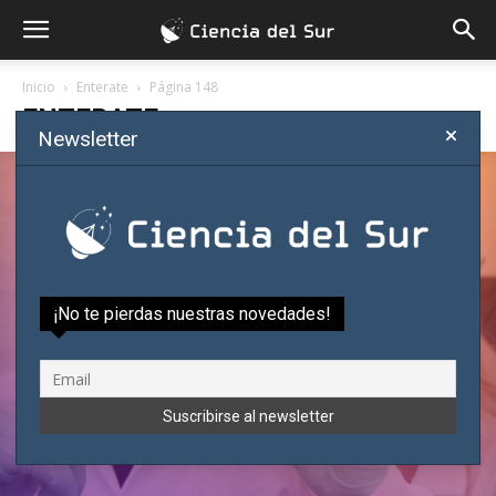
Inicio
Enterate
Página 148
ENTERATE
Newsletter
¿Qué es la epistemología y para
qué le sirve al científico?
Sergio Morales
-
julio 4, 2019
¡No te pierdas nuestras novedades!