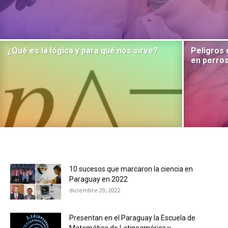
¿Qué es la lógica y para qué nos sirve?
Peligros 
en perros
10 sucesos que marcaron la ciencia en
Paraguay en 2022
diciembre 29, 2022
Presentan en el Paraguay la Escuela de
Matemática de Latinoamérica y...