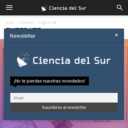
Inicio
Enterate
Página 148
ENTERATE
Newsletter
«In My Lab We’re Trying to Create
Synthetic Life»: Jack Szostak
Eduardo Quintana
-
enero 4, 2018
¡No te pierdas nuestras novedades!