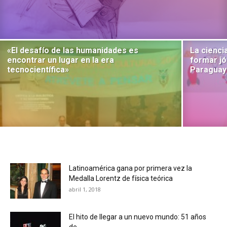
«El desafío de las humanidades es
La cienci
encontrar un lugar en la era
formar j
tecnocientífica»
Paraguay
Latinoamérica gana por primera vez la
Medalla Lorentz de física teórica
abril 1, 2018
El hito de llegar a un nuevo mundo: 51 años
de...