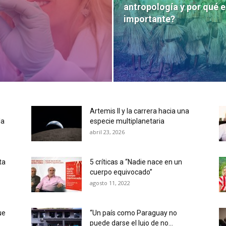
antropología y por qué e
importante?
Artemis II y la carrera hacia una
la
especie multiplanetaria
abril 23, 2026
ta
5 críticas a “Nadie nace en un
cuerpo equivocado­”
agosto 11, 2022
ue
“Un país como Paraguay no
puede darse el lujo de no...