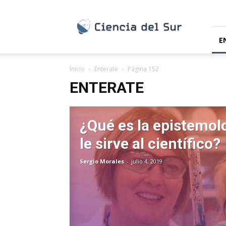
Ciencia
del
Sur
E
Inicio
Enterate
Página 152
ENTERATE
¿Qué es la epistemol
le sirve al científico?
Sergio Morales
-
julio 4, 2019