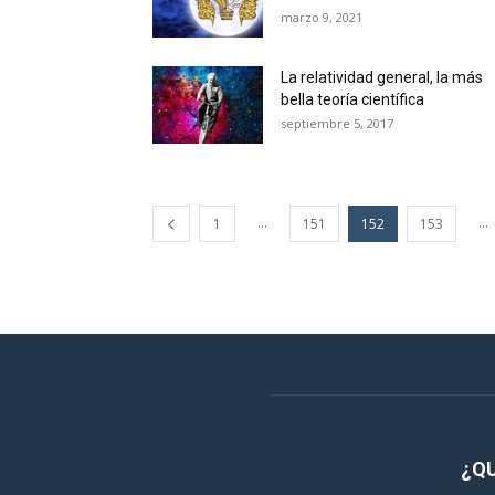
marzo 9, 2021
La relatividad general, la más
bella teoría científica
septiembre 5, 2017
...
...
1
151
152
153
¿Q