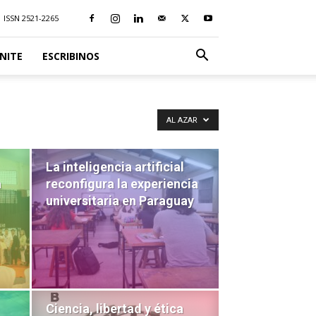
ISSN 2521-2265
NITE
ESCRIBINOS
AL AZAR
La inteligencia artificial
a
reconfigura la experiencia
universitaria en Paraguay
Ciencia, libertad y ética