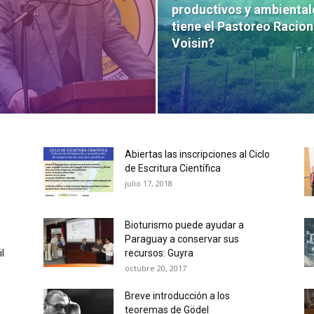
productivos y ambiental
tiene el Pastoreo Racion
Voisin?
Abiertas las inscripciones al Ciclo
de Escritura Científica
julio 17, 2018
Bioturismo puede ayudar a
Paraguay a conservar sus
l
recursos: Guyra
octubre 20, 2017
Breve introducción a los
teoremas de Gödel