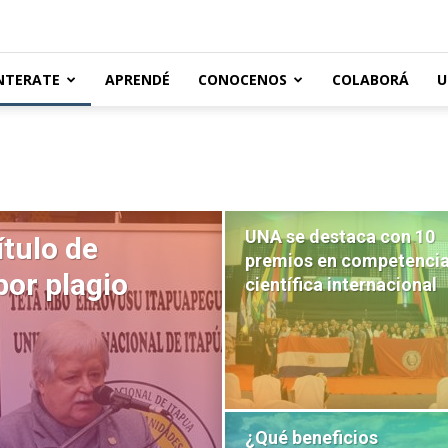
NTERATE
APRENDÉ
CONOCENOS
COLABORÁ
U
UNA se destaca con 10
ítulo de
premios en competenci
or plagio
científica internacional
¿Qué beneficios