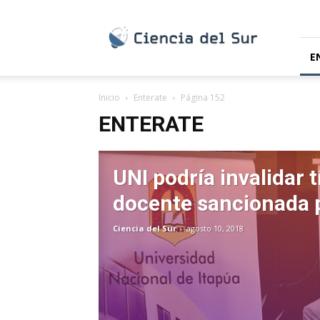
Ciencia
del
Sur
E
Inicio
Enterate
Página 152
ENTERATE
UNI podría invalidar t
docente sancionada p
Ciencia del Sur
-
agosto 10, 2018