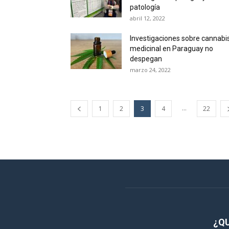
patología
abril 12, 2022
Investigaciones sobre cannabi
medicinal en Paraguay no
despegan
marzo 24, 2022
...
1
2
3
4
22
¿Q