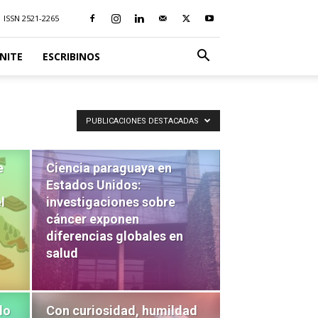
ISSN 2521-2265
NITE
ESCRIBINOS
PUBLICACIONES DESTACADAS
e
Ciencia paraguaya en
Estados Unidos:
l
investigaciones sobre
cáncer exponen
diferencias globales en
salud
lo
Con curiosidad, humildad