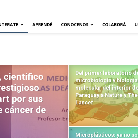
NTERATE
APRENDÉ
CONOCENOS
COLABORÁ
U
Del primer laboratorio d
, científico
microbiología y biología
restigioso
molecular del interior de
Paraguay a Nature y The
rt por sus
Lancet
e cáncer de
Microplásticos: ya no so