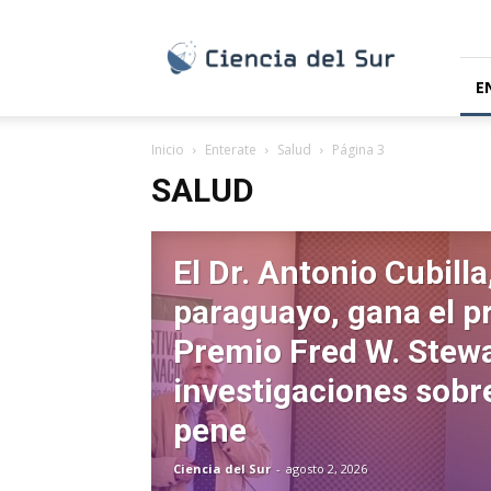
Ciencia
del
Sur
E
Inicio
Enterate
Salud
Página 3
SALUD
El Dr. Antonio Cubilla
paraguayo, gana el p
Premio Fred W. Stewa
investigaciones sobr
pene
Ciencia del Sur
-
agosto 2, 2026