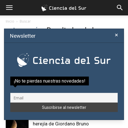
Inicio
Buscar
astronomía
-
Resultados de la
Newsletter
búsqueda
Si no estás satisfecho con los resultados, buscá otra vez
¡No te pierdas nuestras novedades!
Guaraníes: entre la ciencia, la religión y la
discriminación
Dr. David Galeano Olivera
-
agosto 6, 2017
1
Exoplanetas siguen confirmando la
herejía de Giordano Bruno