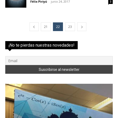
Félix Piriyú
-
junio 24, 2017
3
21
22
23
¡No te pierdas nuestras novedades!