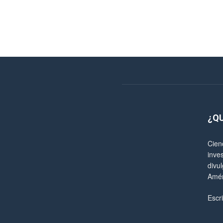
¿Q
Cien
inve
divul
Amér
Escr