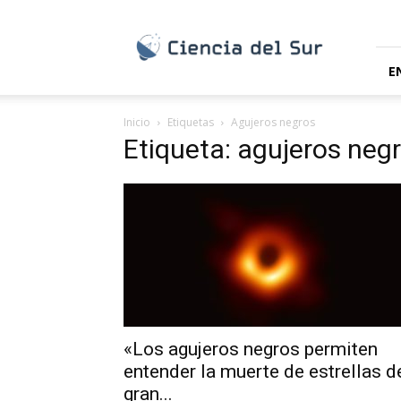
Ciencia
del
Sur
E
Inicio
Etiquetas
Agujeros negros
Etiqueta: agujeros neg
«Los agujeros negros permiten
entender la muerte de estrellas d
gran...