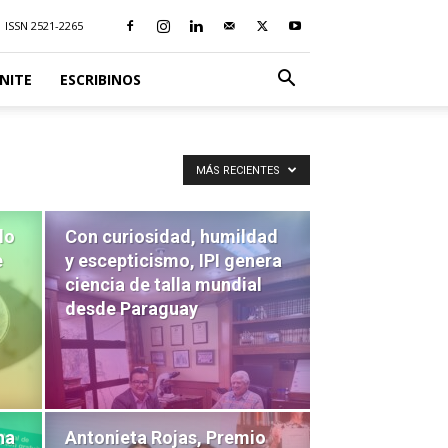
ISSN 2521-2265
NITE
ESCRIBINOS
MÁS RECIENTES
lo
Con curiosidad, humildad
e
y escepticismo, IPI genera
ciencia de talla mundial
desde Paraguay
na
Antonieta Rojas, Premio