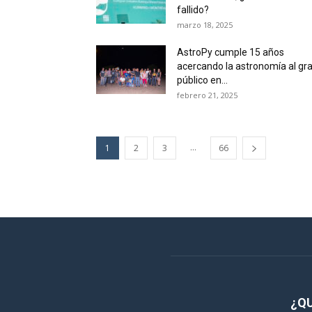
fallido?
marzo 18, 2025
AstroPy cumple 15 años
acercando la astronomía al gr
público en...
febrero 21, 2025
...
1
2
3
66
¿Q