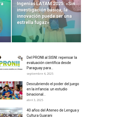
ra
Ingenias LATAM 2025: «Sin
investigación básica, la
innovación puede ser una
estrella fugaz»
Del PRONII al SISNI: repensar la
evaluación científica desde
Paraguay para...
septiembre 4, 2025
Descubriendo el poder del juego
en la infancia: un estudio
binacional...
abril 3, 2025
40 años del Ateneo de Lengua y
Cultura Guarani