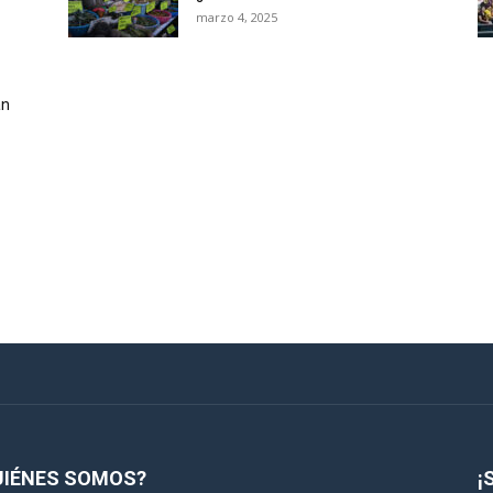
marzo 4, 2025
an
UIÉNES SOMOS?
¡