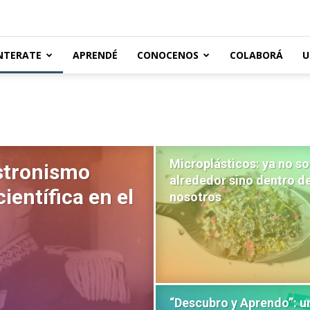
NTERATE
APRENDÉ
CONOCENOS
COLABORÁ
U
Microplásticos: ya no so
stronismo
alrededor sino dentro d
científica en el
nosotros
“Descubro y Aprendo”: u