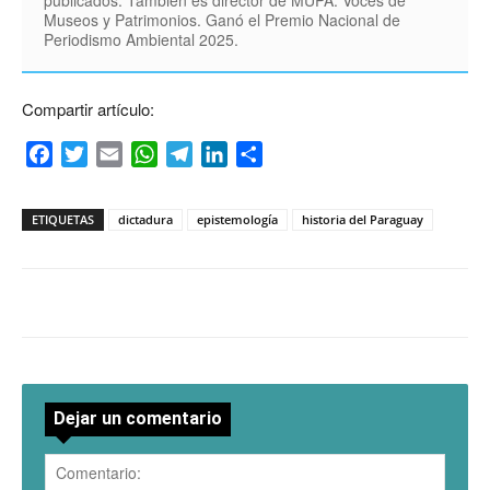
publicados. También es director de MUPA: Voces de
Museos y Patrimonios. Ganó el Premio Nacional de
Periodismo Ambiental 2025.
Compartir artículo:
Facebook
Twitter
Email
WhatsApp
Telegram
LinkedIn
Compartir
ETIQUETAS
dictadura
epistemología
historia del Paraguay
Dejar un comentario