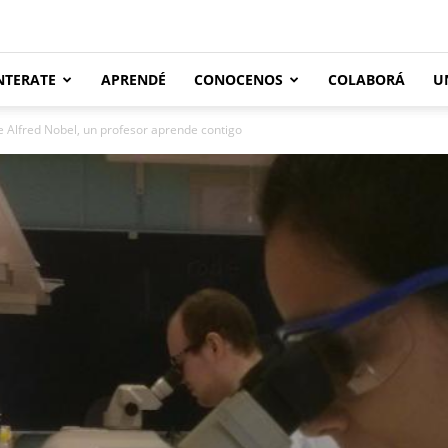
NTERATE
APRENDÉ
CONOCENOS
COLABORÁ
U
de Alfred Nobel, un profesor aprende contigo