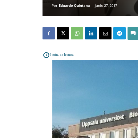
Por
Eduardo Quintana
-
junio 27, 2017
6
min. de lectura