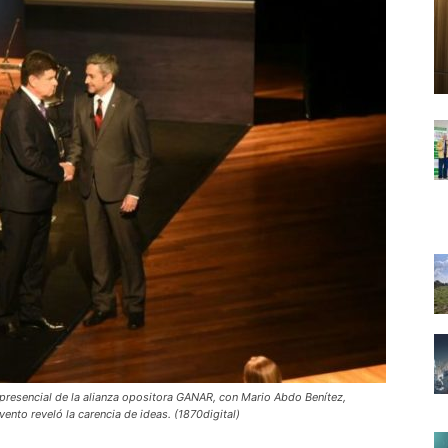
o presencial de la alianza opositora GANAR, con Mario Abdo Benítez,
vento reveló la carencia de ideas. (1870digital)