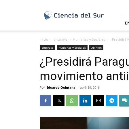
Ciencia
del
Sur
E
Inicio
Enterate
Humanas y Sociales
¿Presidirá 
Enterate
Humanas y Sociales
Opinión
¿Presidirá Parag
movimiento antii
Por
Eduardo Quintana
-
abril 19, 2018