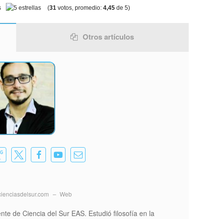
(
31
votos, promedio:
4,45
de 5)
Otros artículos
ienciasdelsur.com
–
Web
ente de Ciencia del Sur EAS. Estudió filosofía en la