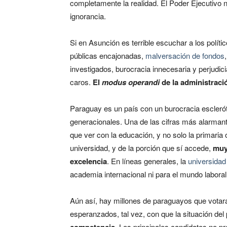
completamente la realidad. El Poder Ejecutivo n
ignorancia.
Si en Asunción es terrible escuchar a los políti
públicas encajonadas,
malversación de fondos
investigados, burocracia innecesaria y perjudici
caros.
El
modus operandi
de la administraci
Paraguay es un país con un burocracia esclerót
generacionales. Una de las cifras más alarmant
que ver con la educación, y no solo la primaria 
universidad, y de la porción que sí accede,
muy 
excelencia
. En líneas generales, la
universida
academia internacional ni para el mundo laboral
Aún así, hay millones de paraguayos que votará
esperanzados, tal vez, con que la situación del
. Los principales candidatos no p