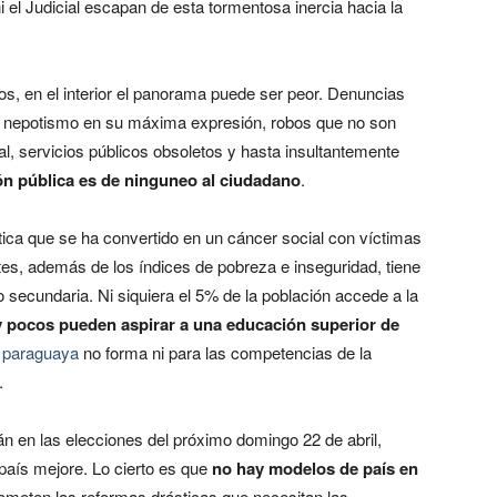
i el Judicial escapan de esta tormentosa inercia hacia la
cos, en el interior el panorama puede ser peor. Denuncias
, nepotismo en su máxima expresión, robos que no son
al, servicios públicos obsoletos y hasta insultantemente
ón pública es de ninguneo al ciudadano
.
ica que se ha convertido en un cáncer social con víctimas
es, además de los índices de pobreza e inseguridad, tiene
o secundaria. Ni siquiera el 5% de la población accede a la
pocos pueden aspirar a una educación superior de
d paraguaya
no forma ni para las competencias de la
.
n en las elecciones del próximo domingo 22 de abril,
 país mejore. Lo cierto es que
no hay modelos de país en
rometen las reformas drásticas que necesitan las