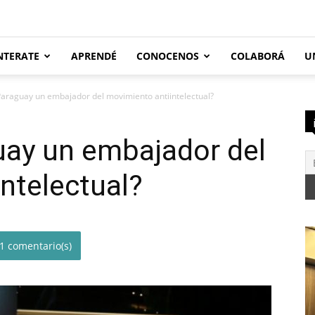
NTERATE
APRENDÉ
CONOCENOS
COLABORÁ
U
Paraguay un embajador del movimiento antiintelectual?
uay un embajador del
ntelectual?
1