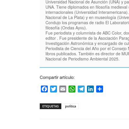
Universidad Nacional de Asunción (UNA) y pa
UNA. Tiene diplomados en filosofía medieval 
internacionales (Universidad Interamericana). 
Nacional de La Plata) y en museología (Uni
Condujo los programas de radio El Laboratorio
filosofía (Ondas Ayvu).
Fue periodista y columnista de ABC Color, do
editor . Fue presidente de la Asociación Para
Investigación Astronómica y encargado de cult
Periodista de Ciencia del Año por el Consejo 
libros publicados. También es director de M
Nacional de Periodismo Ambiental 2025.
Compartir artículo:
Facebook
Twitter
Email
WhatsApp
Telegram
LinkedIn
Compartir
ETIQUETAS
política