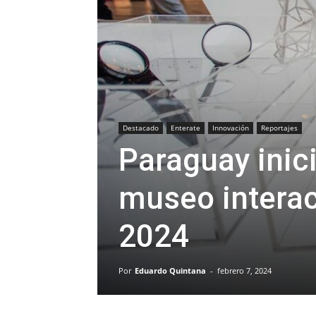
Destacado
Enterate
Innovación
Reportajes
Paraguay inic
museo interac
2024
Por
Eduardo Quintana
-
febrero 7, 2024