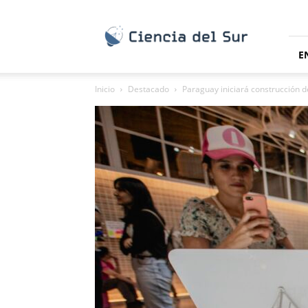
Ciencia
del
Sur
E
Inicio
Destacado
Paraguay iniciará construcción d