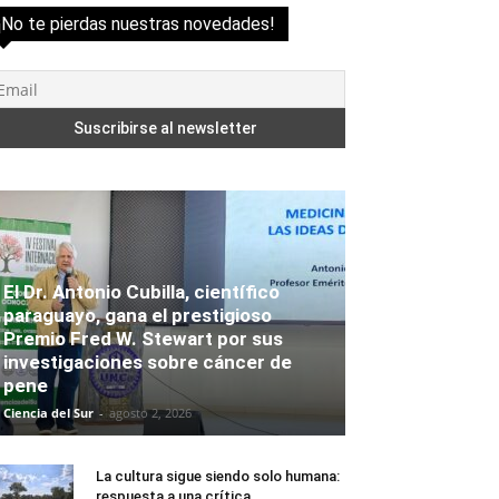
¡No te pierdas nuestras novedades!
El Dr. Antonio Cubilla, científico
paraguayo, gana el prestigioso
Premio Fred W. Stewart por sus
investigaciones sobre cáncer de
pene
Ciencia del Sur
-
agosto 2, 2026
La cultura sigue siendo solo humana:
respuesta a una crítica