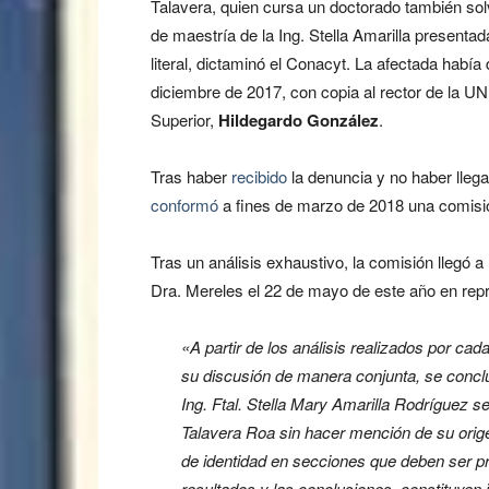
Talavera, quien cursa un doctorado también sol
de maestría de la Ing. Stella Amarilla present
literal, dictaminó el Conacyt. La afectada habí
diciembre de 2017, con copia al rector de la U
Superior,
Hildegardo González
.
Tras haber
recibido
la denuncia y no haber lleg
conformó
a fines de marzo de 2018 una comisión
Tras un análisis exhaustivo, la comisión llegó 
Dra. Mereles el 22 de mayo de este año en repr
«A partir de los análisis realizados por c
su discusión de manera conjunta, se conclu
Ing. Ftal. Stella Mary Amarilla Rodríguez se
Talavera Roa sin hacer mención de su orige
de identidad en secciones que deben ser p
resultados y las conclusiones, constituyen 