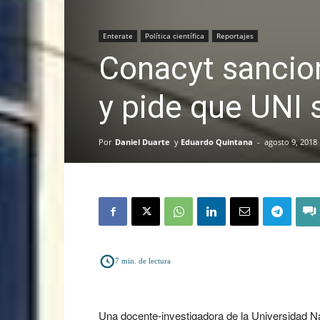
Enterate
Política científica
Reportajes
Conacyt sancion
y pide que UNI 
Por
Daniel Duarte
y
Eduardo Quintana
-
agosto 9, 2018
7
min. de lectura
Una docente-investigadora de la Universidad Na