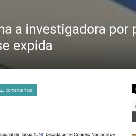
a a investigadora por 
se expida
23
cional de Itapúa (
UNI
) becada por el Consejo Nacional de