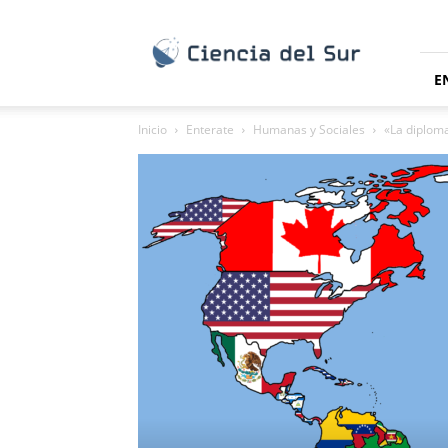
Ciencia
del
Sur
E
Inicio
Enterate
Humanas y Sociales
«La diploma