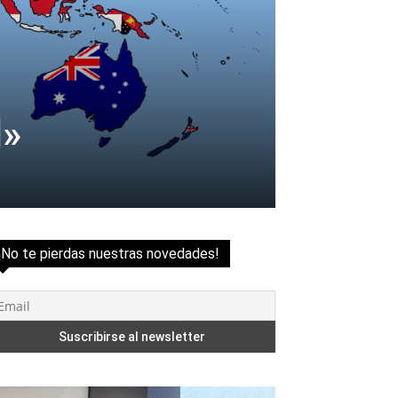
l»
¡No te pierdas nuestras novedades!