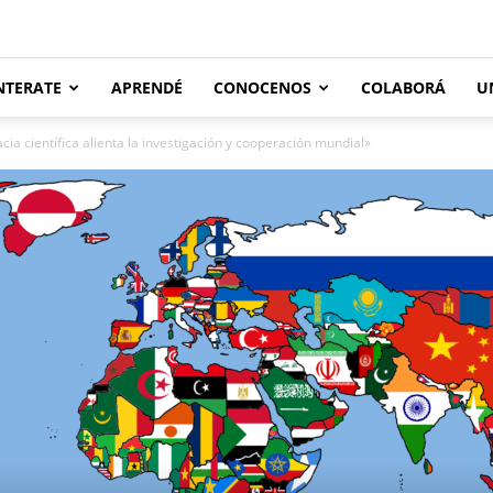
NTERATE
APRENDÉ
CONOCENOS
COLABORÁ
U
cia científica alienta la investigación y cooperación mundial»