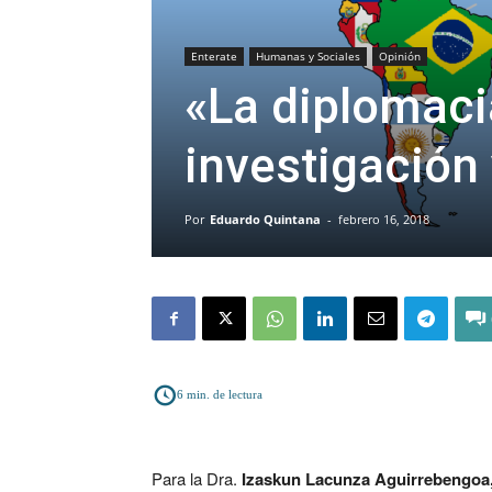
Enterate
Humanas y Sociales
Opinión
«La diplomacia
investigación
Por
Eduardo Quintana
-
febrero 16, 2018
6
min. de lectura
Para la Dra.
Izaskun Lacunza Aguirrebengoa