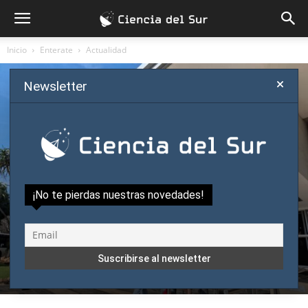
Inicio
Enterate
Actualidad
Newsletter
¡No te pierdas nuestras novedades!
Enterate
Actualidad
Destacado
Humanas y Sociales
África respira ciencia entre sombras y
esperanzas desde Pretoria
Por
Eduardo Quintana
-
diciembre 11, 2025