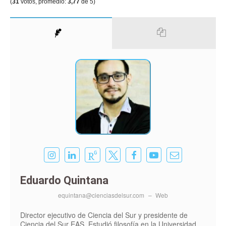
(
31
votos, promedio:
3,77
de 5)
Eduardo Quintana
equintana@cienciasdelsur.com
–
Web
Director ejecutivo de Ciencia del Sur y presidente de
Ciencia del Sur EAS. Estudió filosofía en la Universidad