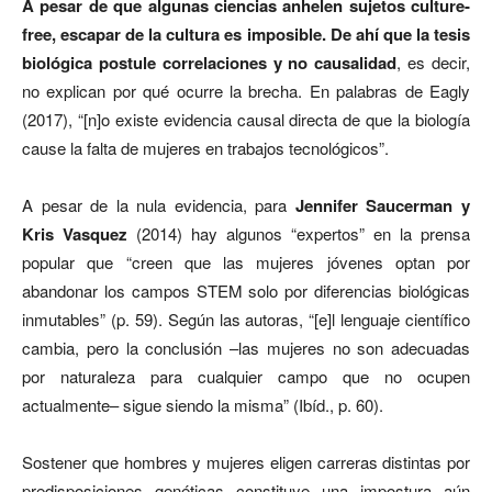
A pesar de que algunas ciencias anhelen
sujetos culture-
free, escapar de la cultura es imposible. De ahí que la tesis
biológica postule correlaciones y no causalidad
, es decir,
no explican por qué ocurre la brecha. En palabras de Eagly
(2017), “[n]o existe evidencia causal directa de que la biología
cause la falta de mujeres en trabajos tecnológicos”.
A
pesar de la nula evidencia, para
Jennifer Saucerman y
Kris Vasquez
(2014) hay algunos “expertos” en la prensa
popular que “creen que las mujeres jóvenes optan por
abandonar los campos STEM solo por diferencias biológicas
inmutables” (p. 59). Según las autoras, “[e]l lenguaje científico
cambia, pero la conclusión –las mujeres no son adecuadas
por naturaleza para cualquier campo que no ocupen
actualmente– sigue siendo la misma” (Ibíd., p. 60).
Sostener que hombres y mujeres eligen carreras distintas por
predisposiciones genéticas constituye una impostura aún