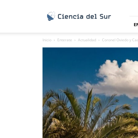
Ciencia
del
Sur
E
Inicio
Enterate
Actualidad
Coronel Oviedo y Caag