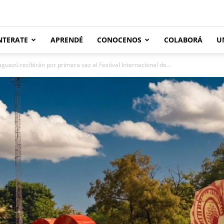
NTERATE
APRENDÉ
CONOCENOS
COLABORÁ
U
uazú recibirán por primera vez al Festival Internacional de...