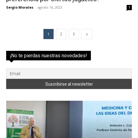
Sergio Morales
-
agosto 16, 2023
1
1
2
3
¡No te pierdas nuestras novedades!