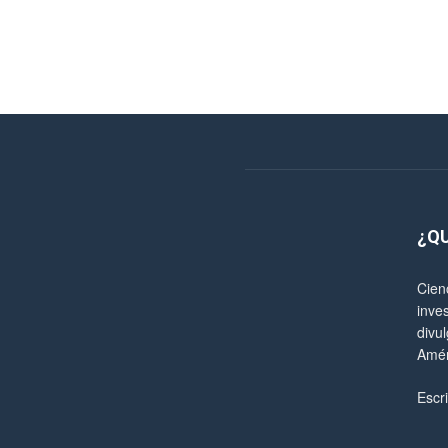
¿Q
Cien
inve
divul
Amér
Escr