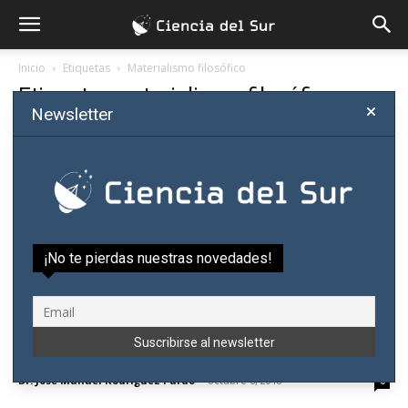
Inicio
Etiquetas
Materialismo filosófico
Etiqueta: materialismo filosófico
Newsletter
¡No te pierdas nuestras novedades!
Metábasis: nace nueva revista de la
filosofía española
Dr. José Manuel Rodríguez Pardo
-
octubre 6, 2018
0