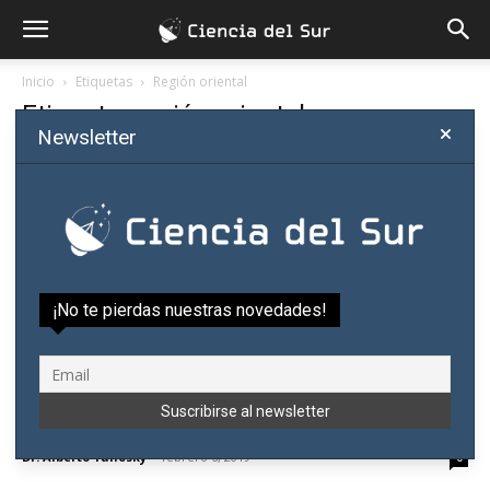
Inicio
Etiquetas
Región oriental
Etiqueta: región oriental
Newsletter
¡No te pierdas nuestras novedades!
Desarrollo rural y deforestación en
Paraguay: sin fanatismo y con mucha...
Dr. Alberto Yanosky
-
febrero 6, 2019
0