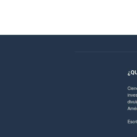
¿Q
Cien
inve
divul
Amér
Escr