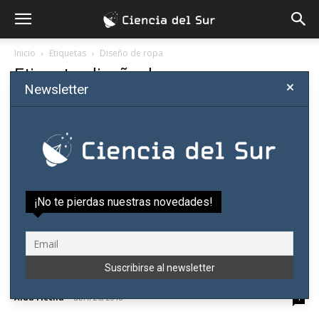
Inicio
Etiquetas
Diseño de ropa
Etiqueta: diseño de ropa
Newsletter
¡No te pierdas nuestras novedades!
Vestir en obesidad, entre la escasez y
discriminación
Aida Flecha
-
abril 26, 2018
1