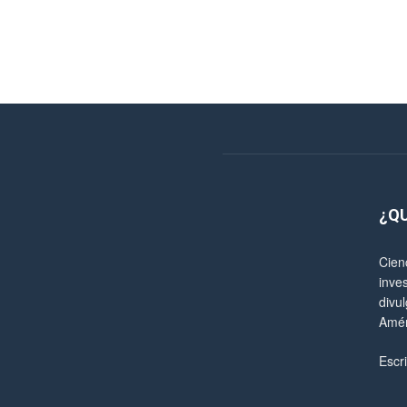
¿Q
Cien
inve
divul
Amér
Escr