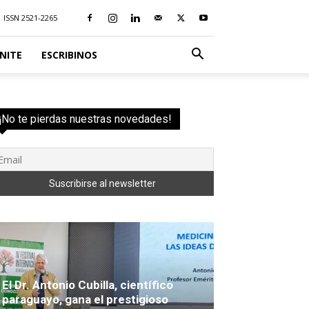
ISSN 2521-2265
NITE
ESCRIBINOS
¡No te pierdas nuestras novedades!
El Dr. Antonio Cubilla, científico
paraguayo, gana el prestigioso