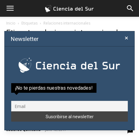
Inicio
Etiquetas
Relaciones internacionales
Etiqueta: relaciones internacionales
Newsletter
¡No te pierdas nuestras novedades!
Caballero Campos: «Los ingleses trajeron al
Paraguay el hábito de la...
Eduardo Quintana
-
julio 18, 2017
1