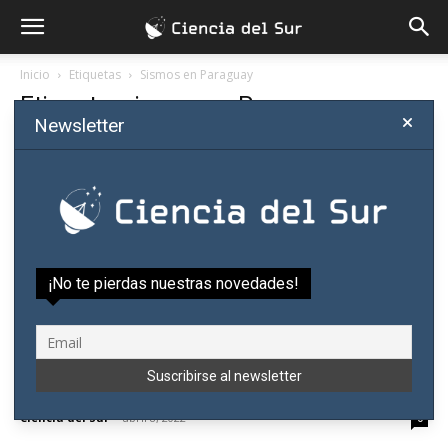
Inicio
Etiquetas
Sismos en Paraguay
Etiqueta: sismos en Paraguay
Newsletter
¡No te pierdas nuestras novedades!
Paraguay no tendría sismos destructivos en
al menos 100 años
Ciencia del Sur
-
abril 8, 2022
0