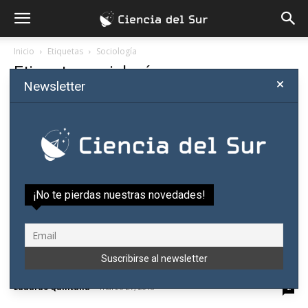
Inicio
Etiquetas
Sociología
Etiqueta: sociología
Newsletter
¡No te pierdas nuestras novedades!
Dr. Fogel: a pesar del Estado, la sociología
trata de avanzar...
Eduardo Quintana
-
marzo 27, 2018
2