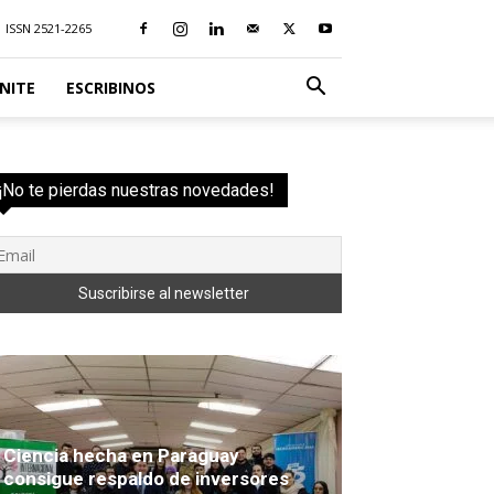
ISSN 2521-2265
NITE
ESCRIBINOS
¡No te pierdas nuestras novedades!
Ciencia hecha en Paraguay
consigue respaldo de inversores