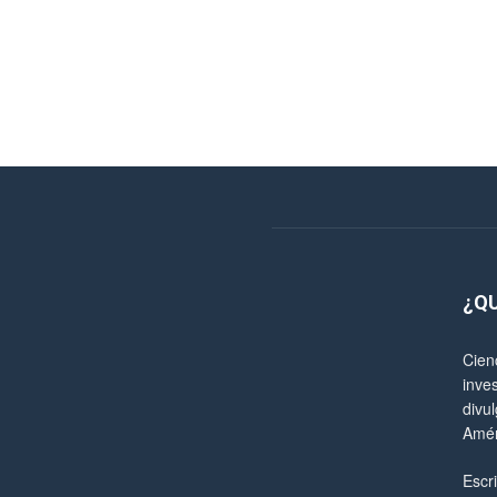
¿Q
Cien
inve
divul
Amér
Escr