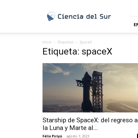
Ciencia
del
Sur
E
Inicio
Etiquetas
SpaceX
Etiqueta: spaceX
Starship de SpaceX: del regreso a
la Luna y Marte al...
Félix Piriyú
-
agosto 7, 2023