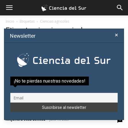
Inicio
Etiquetas
Ciencias agricolas
Etiqueta: ciencias agricolas
Newsletter
¡No te pierdas nuestras novedades!
Agroecología: la ciencia de hacer a la
agricultura más sustentable
Alejandra Sosa Benítez
-
julio 19, 2023
0