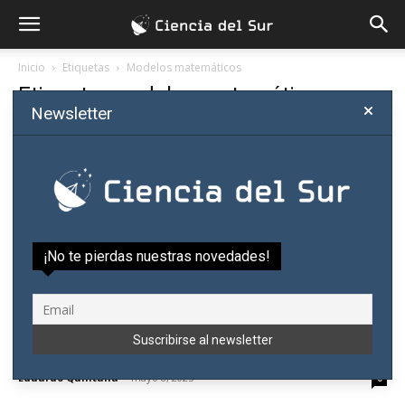
Inicio
Etiquetas
Modelos matemáticos
Etiqueta: modelos matemáticos
Newsletter
¡No te pierdas nuestras novedades!
Científicos paraguayos publican en Nature
Medicine un modelo clave para frenar...
Eduardo Quintana
-
mayo 8, 2025
0