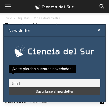
Inicio
Etiquetas
Vida extraterrestre
Etiqueta: vida extraterrestre
Newsletter
¡No te pierdas nuestras novedades!
«Desde la Argentina se buscó vida
extraterrestre, pero no se descubrieron...
Ciencia del Sur
-
mayo 17, 2024
0