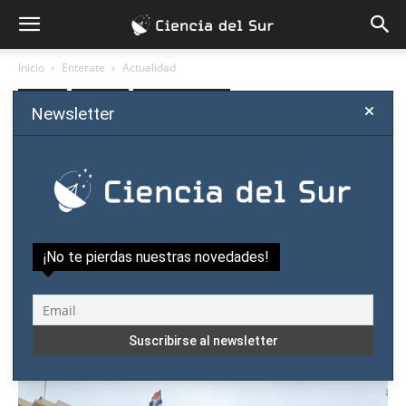
Inicio
Enterate
Actualidad
Enterate
Actualidad
Humanas y Sociales
Newsletter
Gobierno paraguayo crea
línea de crédito para estudiar
en el exterior
Por
Ciencia del Sur
-
agosto 1, 2017
¡No te pierdas nuestras novedades!
1