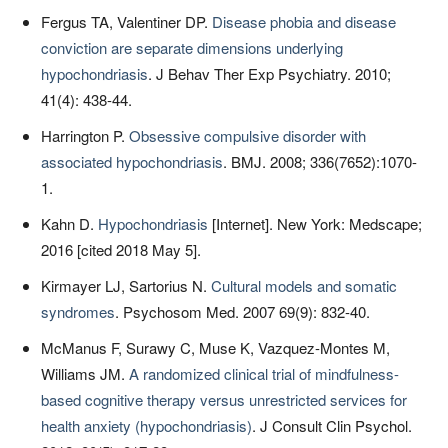
Fergus TA, Valentiner DP.
Disease phobia and disease
conviction are separate dimensions underlying
hypochondriasis
. J Behav Ther Exp Psychiatry. 2010;
41(4): 438-44.
Harrington P.
Obsessive compulsive disorder with
associated hypochondriasis
. BMJ. 2008; 336(7652):1070-
1.
Kahn D.
Hypochondriasis
[Internet]. New York: Medscape;
2016 [cited 2018 May 5].
Kirmayer LJ, Sartorius N.
Cultural models and somatic
syndromes
. Psychosom Med. 2007 69(9): 832-40.
McManus F, Surawy C, Muse K, Vazquez-Montes M,
Williams JM.
A randomized clinical trial of mindfulness-
based cognitive therapy versus unrestricted services for
health anxiety (hypochondriasis)
. J Consult Clin Psychol.