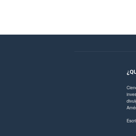
¿Q
Cien
inve
divul
Amér
Escr