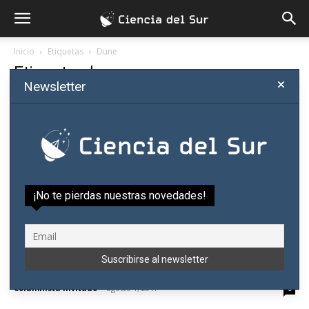
Inicio
Etiquetas
Dune
Etiqueta: dune
Newsletter
¡No te pierdas nuestras novedades!
Paraguay aportará al mayor experimento de
neutrinos de la historia
Columnista Invitado
-
agosto 1, 2017
0