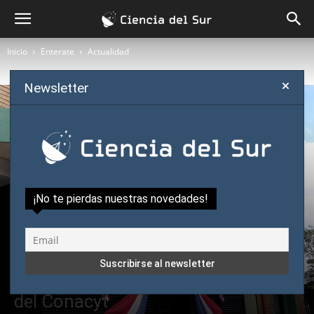
Inicio
Enterate
Actualidad
Newsletter
¡No te pierdas nuestras novedades!
Enterate
Actualidad
Política científica
Más de 700 investigadores
compiten para ingresar al PRONII
del Conacyt