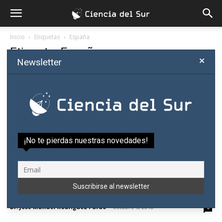
Inicio
Etiquetas
España
Etiqueta: España
Newsletter
¡No te pierdas nuestras novedades!
Metábasis: nace nueva revista de la
filosofía española
Dr. José Manuel Rodríguez Pardo
-
octubre 6, 2018
0