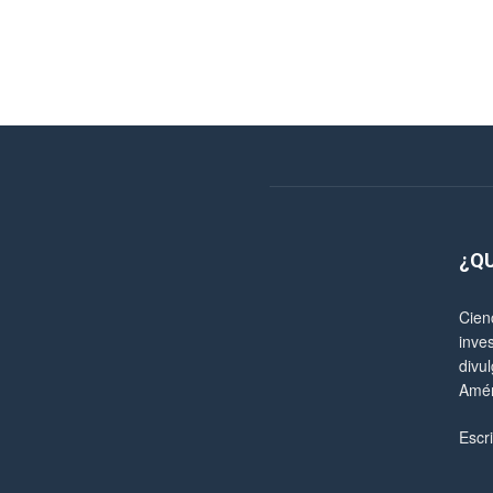
¿Q
Cien
inve
divul
Amér
Escr