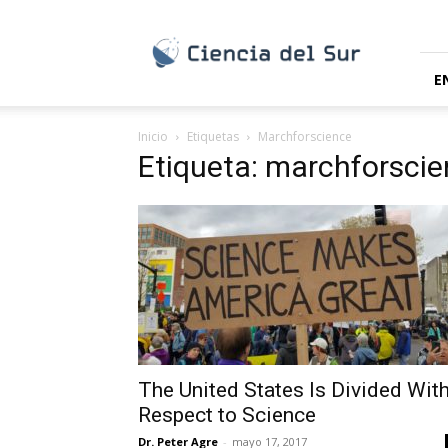
Ciencia
del
Sur
E
Inicio
Etiquetas
Marchforscience
Etiqueta: marchforsci
The United States Is Divided Wit
Respect to Science
Dr. Peter Agre
-
mayo 17, 2017