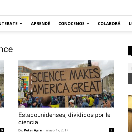
NTERATE
APRENDÉ
CONOCENOS
COLABORÁ
U
ence
h
Estadounidenses, divididos por la
ciencia
Dr. Peter Agre
-
mayo 17, 2017
0
3