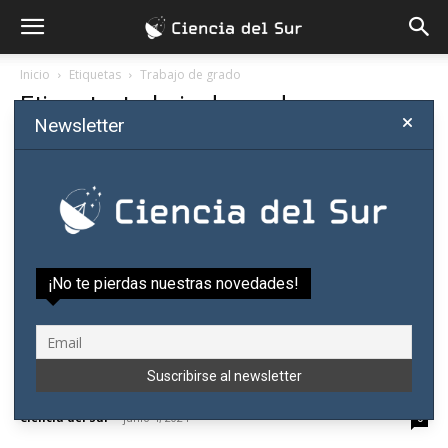
Inicio
Etiquetas
Trabajo de grado
Etiqueta: trabajo de grado
Newsletter
¡No te pierdas nuestras novedades!
Organizan inédito taller de tesis en ciencias
sociales
Ciencia del Sur
-
junio 4, 2024
0