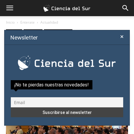
Inicio
Enterate
Actualidad
Enterate
Actualidad
Política científica
Newsletter
Conacyt anuncia ProCiencia
2 para financiar más
investigaciones
Por
Ciencia del Sur
-
noviembre 23, 2017
¡No te pierdas nuestras novedades!
0