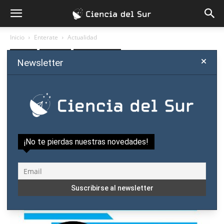
Inicio
Enterate
Actualidad
Enterate
Actualidad
Política científica
Newsletter
Pondrán a disposición USD
8,6 millones para
investigación en Paraguay
Por
Ciencia del Sur
-
diciembre 30, 2017
¡No te pierdas nuestras novedades!
0