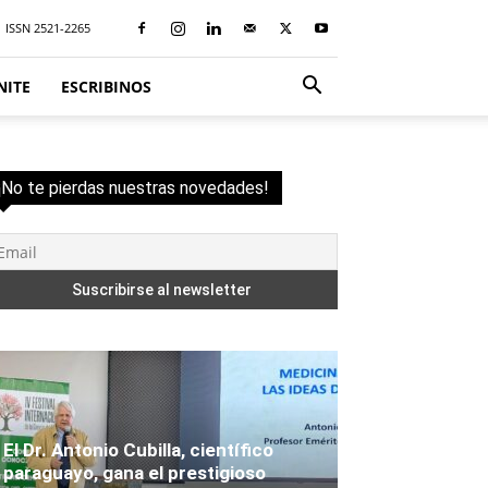
ISSN 2521-2265
NITE
ESCRIBINOS
¡No te pierdas nuestras novedades!
El Dr. Antonio Cubilla, científico
paraguayo, gana el prestigioso