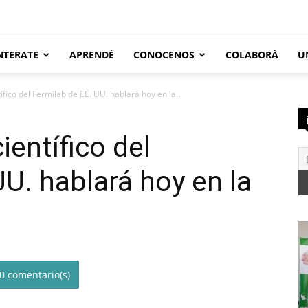
NTERATE
APRENDÉ
CONOCENOS
COLABORÁ
U
ífico del Fermilab de EE. UU. hablará hoy en la...
ientífico del
UU. hablará hoy en la
0