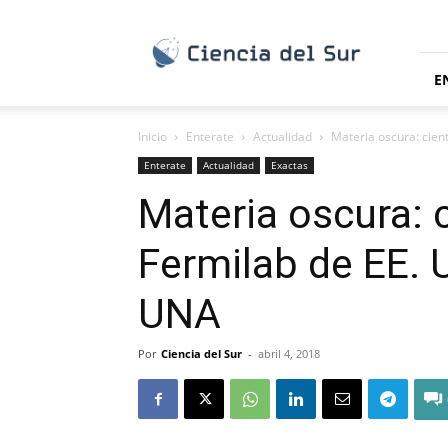
Ciencia
del
Sur
E
Inicio
Enterate
Actualidad
Materia oscura: cient
Enterate
Actualidad
Exactas
Materia oscura: c
Fermilab de EE. 
UNA
Por
Ciencia del Sur
-
abril 4, 2018