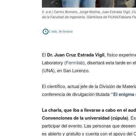
(I. a d.) Carlos Romero, Jorge Molina, Juan Estrada Vigil, 
de la Facultad de Ingeniería. (Gentileza de FIUNA/Fabiana Fle
1
min. de lectura
El
Dr. Juan Cruz Estrada Vigil
, físico experim
Laboratory (
Fermilab
), disertará esta tarde en 
(UNA), en San Lorenzo.
El científico, actual jefe de la División de Mat
conferencia de divulgación titulada
“El enigma 
La charla, que iba a llevarse a cabo en el au
Convenciones de la universidad (cúpula)
. E
participar del evento. Las personas que deseen 
es abierto y gratuito y cuenta con el apoyo del