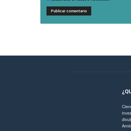
¿Q
Cien
inve
divul
Amér