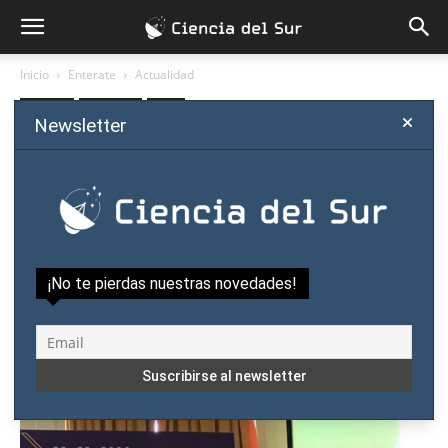
Inicio
Enterate
Actualidad
Enterate
Actualidad
Salud
Newsletter
Congreso Argentino de
Psiquiatría debate el cuerpo
biológico y social
Por
Ciencia del Sur
-
abril 19, 2018
¡No te pierdas nuestras novedades!
0