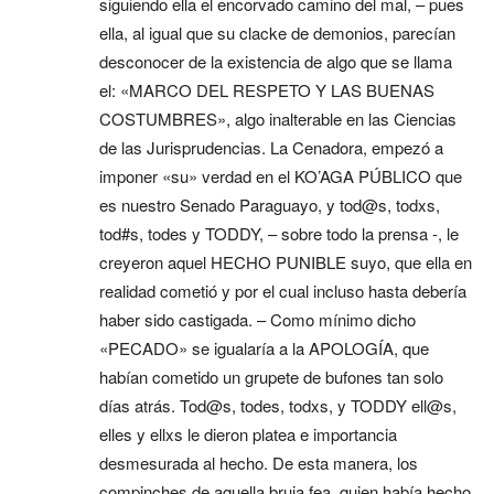
siguiendo ella el encorvado camino del mal, – pues
ella, al igual que su clacke de demonios, parecían
desconocer de la existencia de algo que se llama
el: «MARCO DEL RESPETO Y LAS BUENAS
COSTUMBRES», algo inalterable en las Ciencias
de las Jurisprudencias. La Cenadora, empezó a
imponer «su» verdad en el KO’AGA PÚBLICO que
es nuestro Senado Paraguayo, y tod@s, todxs,
tod#s, todes y TODDY, – sobre todo la prensa -, le
creyeron aquel HECHO PUNIBLE suyo, que ella en
realidad cometió y por el cual incluso hasta debería
haber sido castigada. – Como mínimo dicho
«PECADO» se igualaría a la APOLOGÍA, que
habían cometido un grupete de bufones tan solo
días atrás. Tod@s, todes, todxs, y TODDY ell@s,
elles y ellxs le dieron platea e importancia
desmesurada al hecho. De esta manera, los
compinches de aquella bruja fea, quien había hecho