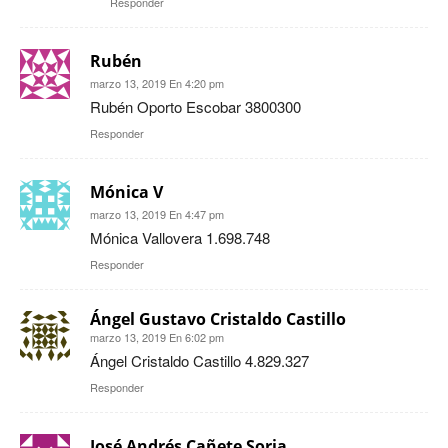
Responder
Rubén
marzo 13, 2019 En 4:20 pm
Rubén Oporto Escobar 3800300
Responder
Mónica V
marzo 13, 2019 En 4:47 pm
Mónica Vallovera 1.698.748
Responder
Ángel Gustavo Cristaldo Castillo
marzo 13, 2019 En 6:02 pm
Ángel Cristaldo Castillo 4.829.327
Responder
José Andrés Cañete Soria