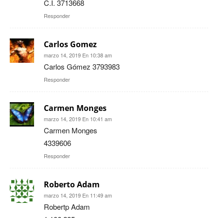
C.I. 3713668
Responder
Carlos Gomez
marzo 14, 2019 En 10:38 am
Carlos Gómez 3793983
Responder
Carmen Monges
marzo 14, 2019 En 10:41 am
Carmen Monges
4339606
Responder
Roberto Adam
marzo 14, 2019 En 11:49 am
Robertp Adam