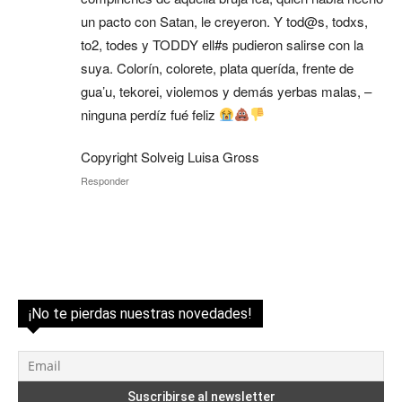
un pacto con Satan, le creyeron. Y tod@s, todxs,
to2, todes y TODDY ell#s pudieron salirse con la
suya. Colorín, colorete, plata querída, frente de
gua’u, tekorei, violemos y demás yerbas malas, –
ninguna perdíz fué feliz
Copyright Solveig Luisa Gross
Responder
¡No te pierdas nuestras novedades!