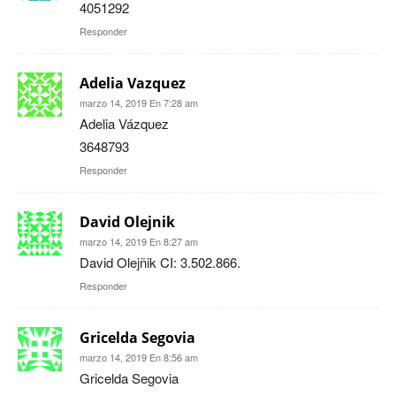
4051292
Responder
Adelia Vazquez
marzo 14, 2019 En 7:28 am
Adelia Vázquez
3648793
Responder
David Olejnik
marzo 14, 2019 En 8:27 am
David Olejñik CI: 3.502.866.
Responder
Gricelda Segovia
marzo 14, 2019 En 8:56 am
Gricelda Segovia