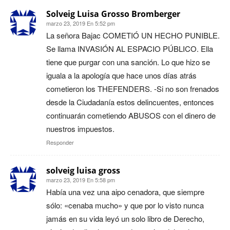
Solveig Luisa Grosso Bromberger
marzo 23, 2019 En 5:52 pm
La señora Bajac COMETIÓ UN HECHO PUNIBLE.
Se llama INVASIÓN AL ESPACIO PÚBLICO. Ella
tiene que purgar con una sanción. Lo que hizo se
iguala a la apología que hace unos días atrás
cometieron los THEFENDERS. -Si no son frenados
desde la Ciudadanía estos delincuentes, entonces
continuarán cometiendo ABUSOS con el dinero de
nuestros impuestos.
Responder
solveig luisa gross
marzo 23, 2019 En 5:58 pm
Había una vez una aipo cenadora, que siempre
sólo: «cenaba mucho» y que por lo visto nunca
jamás en su vida leyó un solo libro de Derecho,