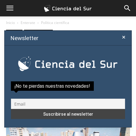
Inicio
Enterate
Política científica
Enterate
Política científica
Newsletter
Paraguay: manifiesto a favor
del laicismo y la ciencia en el
Poder Legislativo
Por
Ciencia del Sur
-
marzo 13, 2019
¡No te pierdas nuestras novedades!
47