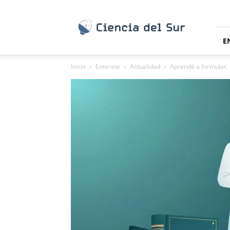
Ciencia
del
Sur
E
Inicio
Enterate
Actualidad
Aprendé a formular, 