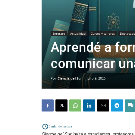
Enterate
Actualidad
Cursos y talleres
Destacad
Aprendé a for
comunicar una
Por
Ciencia del Sur
-
julio 9, 2026
3
min. de lectura
Ciencia del Sur
invita a estudiantes, profesores,