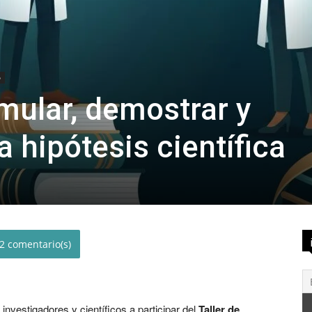
o
mular, demostrar y
 hipótesis científica
2
 investigadores y científicos a participar del
Taller de